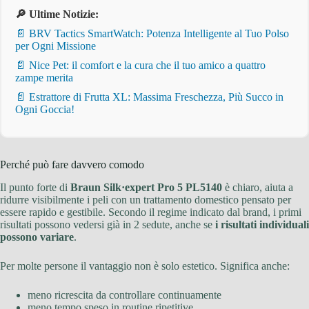
🔎 Ultime Notizie:
📄 BRV Tactics SmartWatch: Potenza Intelligente al Tuo Polso
per Ogni Missione
📄 Nice Pet: il comfort e la cura che il tuo amico a quattro
zampe merita
📄 Estrattore di Frutta XL: Massima Freschezza, Più Succo in
Ogni Goccia!
Perché può fare davvero comodo
Il punto forte di
Braun Silk·expert Pro 5 PL5140
è chiaro, aiuta a
ridurre visibilmente i peli con un trattamento domestico pensato per
essere rapido e gestibile. Secondo il regime indicato dal brand, i primi
risultati possono vedersi già in 2 sedute, anche se
i risultati individuali
possono variare
.
Per molte persone il vantaggio non è solo estetico. Significa anche:
meno ricrescita da controllare continuamente
meno tempo speso in routine ripetitive