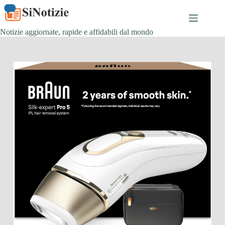
Salta
al
contenuto
Notizie aggiornate, rapide e affidabili dal mondo