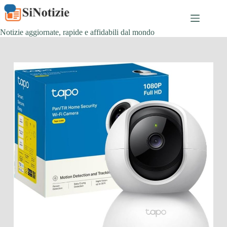
Salta
al
contenuto
Notizie aggiornate, rapide e affidabili dal mondo