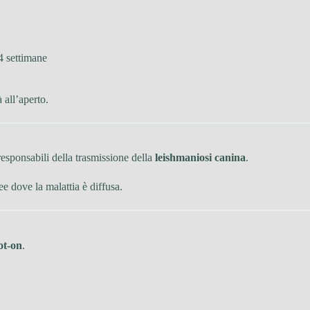
 4 settimane
 all’aperto.
i responsabili della trasmissione della
leishmaniosi canina
.
ee dove la malattia è diffusa.
ot-on
.