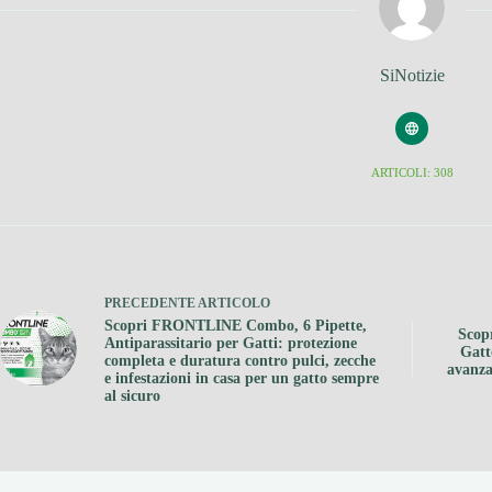
SiNotizie
ARTICOLI: 308
PRECEDENTE
ARTICOLO
Scopri FRONTLINE Combo, 6 Pipette,
Scop
Antiparassitario per Gatti: protezione
Gatt
completa e duratura contro pulci, zecche
avanzat
e infestazioni in casa per un gatto sempre
al sicuro