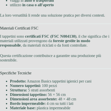
viaggi in
auto o trasportini
utilizzo
in casa o all’aperto
La loro versatilità li rende una soluzione pratica per diversi contesti.
Materiali Certificati FSC
I tappetini sono
certificati FSC (FSC N004130)
, il che significa che i
materiali utilizzati provengono da
foreste gestite in modo
responsabile
, da materiali riciclati o da fonti controllate.
Questa certificazione contribuisce a garantire una produzione più
sostenibile.
Specifiche Tecniche
Prodotto:
Amazon Basics tappetini igienici per cani
Numero tappetini:
100 pezzi
Struttura:
5 strati assorbenti
Dimensioni tappetino:
56 × 56 cm
Dimensioni area assorbente:
48 × 48 cm
Bordo impermeabile:
4 cm su tutti i lati
Materiale base:
plastica impermeabile