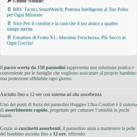
🔎 Ultime Notizie:
📄 BRV Tactics SmartWatch: Potenza Intelligente al Tuo Polso
per Ogni Missione
📄 Nice Pet: il comfort e la cura che il tuo amico a quattro
zampe merita
📄 Estrattore di Frutta XL: Massima Freschezza, Più Succo in
Ogni Goccia!
Il
pacco scorta da 150 pannolini
rappresenta una soluzione pratica e
conveniente per le famiglie che vogliono assicurare al proprio bambino
una protezione affidabile ogni giorno.
Asciutto fino a 12 ore con sistema ad alta assorbenza
Uno dei punti di forza dei pannolini Huggies Ultra Comfort è il sistema
di
assorbimento rapido
, progettato per catturare l’umidità in pochi
istanti.
Grazie ai
cuscinetti assorbenti
, il pannolino aiuta a mantenere la pelle
del bambino asciutta fino a
12 ore
, offrendo: