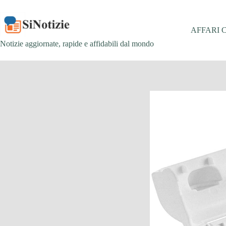
Salta
al
contenuto
AFFARI 
Notizie aggiornate, rapide e affidabili dal mondo