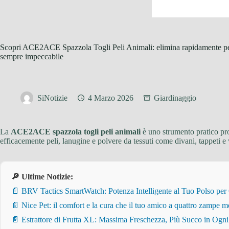
Scopri ACE2ACE Spazzola Togli Peli Animali: elimina rapidamente peli 
sempre impeccabile
SiNotizie
4 Marzo 2026
Giardinaggio
La
ACE2ACE spazzola togli peli animali
è uno strumento pratico prog
efficacemente peli, lanugine e polvere da tessuti come divani, tappeti e v
🔎 Ultime Notizie:
📄 BRV Tactics SmartWatch: Potenza Intelligente al Tuo Polso per
📄 Nice Pet: il comfort e la cura che il tuo amico a quattro zampe m
📄 Estrattore di Frutta XL: Massima Freschezza, Più Succo in Ogn