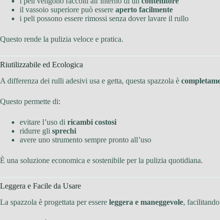
i peli vengono raccolti all’interno di un
contenitore
il vassoio superiore può essere
aperto facilmente
i peli possono essere rimossi senza dover lavare il rullo
Questo rende la pulizia veloce e pratica.
Riutilizzabile ed Ecologica
A differenza dei rulli adesivi usa e getta, questa spazzola è
completamen
Questo permette di:
evitare l’uso di
ricambi costosi
ridurre gli
sprechi
avere uno strumento sempre pronto all’uso
È una soluzione economica e sostenibile per la pulizia quotidiana.
Leggera e Facile da Usare
La spazzola è progettata per essere
leggera e maneggevole
, facilitand