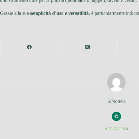
uno strumento utile per la pulizia quotidiana di tappeti, divani e vestiti.
Grazie alla sua
semplicità d’uso e versatilità
, è particolarmente indica
SiNotizie
ARTICOLI: 308