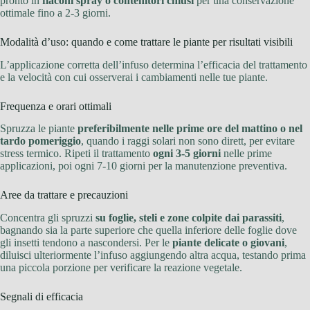
pronto in
flaconi spray o contenitori chiusi
per una conservazione
ottimale fino a 2-3 giorni.
Modalità d’uso: quando e come trattare le piante per risultati visibili
L’applicazione corretta dell’infuso determina l’efficacia del trattamento
e la velocità con cui osserverai i cambiamenti nelle tue piante.
Frequenza e orari ottimali
Spruzza le piante
preferibilmente nelle prime ore del mattino o nel
tardo pomeriggio
, quando i raggi solari non sono dirett, per evitare
stress termico. Ripeti il trattamento
ogni 3-5 giorni
nelle prime
applicazioni, poi ogni 7-10 giorni per la manutenzione preventiva.
Aree da trattare e precauzioni
Concentra gli spruzzi
su foglie, steli e zone colpite dai parassiti
,
bagnando sia la parte superiore che quella inferiore delle foglie dove
gli insetti tendono a nascondersi. Per le
piante delicate o giovani
,
diluisci ulteriormente l’infuso aggiungendo altra acqua, testando prima
una piccola porzione per verificare la reazione vegetale.
Segnali di efficacia