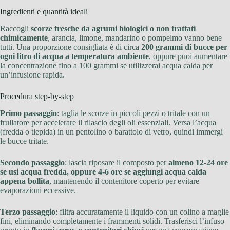
Ingredienti e quantità ideali
Raccogli
scorze fresche da agrumi biologici o non trattati
chimicamente
, arancia, limone, mandarino o pompelmo vanno bene
tutti. Una proporzione consigliata è di circa
200 grammi di bucce per
ogni litro di acqua a temperatura ambiente
, oppure puoi aumentare
la concentrazione fino a 100 grammi se utilizzerai acqua calda per
un’infusione rapida.
Procedura step-by-step
Primo passaggio
: taglia le scorze in piccoli pezzi o tritale con un
frullatore per accelerare il rilascio degli oli essenziali. Versa l’acqua
(fredda o tiepida) in un pentolino o barattolo di vetro, quindi immergi
le bucce tritate.
Secondo passaggio
: lascia riposare il composto per
almeno 12-24 ore
se usi acqua fredda, oppure 4-6 ore se aggiungi acqua calda
appena bollita
, mantenendo il contenitore coperto per evitare
evaporazioni eccessive.
Terzo passaggio
: filtra accuratamente il liquido con un colino a maglie
fini, eliminando completamente i frammenti solidi. Trasferisci l’infuso