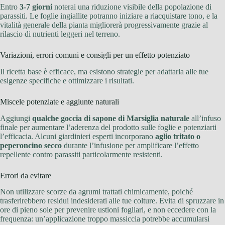
Entro
3-7 giorni
noterai una riduzione visibile della popolazione di
parassiti. Le foglie ingiallite potranno iniziare a riacquistare tono, e la
vitalità generale della pianta migliorerà progressivamente grazie al
rilascio di nutrienti leggeri nel terreno.
Variazioni, errori comuni e consigli per un effetto potenziato
Il ricetta base è efficace, ma esistono strategie per adattarla alle tue
esigenze specifiche e ottimizzare i risultati.
Miscele potenziate e aggiunte naturali
Aggiungi
qualche goccia di sapone di Marsiglia naturale
all’infuso
finale per aumentare l’aderenza del prodotto sulle foglie e potenziarti
l’efficacia. Alcuni giardinieri esperti incorporano
aglio tritato o
peperoncino secco
durante l’infusione per amplificare l’effetto
repellente contro parassiti particolarmente resistenti.
Errori da evitare
Non utilizzare scorze da agrumi trattati chimicamente, poiché
trasferirebbero residui indesiderati alle tue colture. Evita di spruzzare in
ore di pieno sole per prevenire ustioni fogliari, e non eccedere con la
frequenza: un’applicazione troppo massiccia potrebbe accumularsi