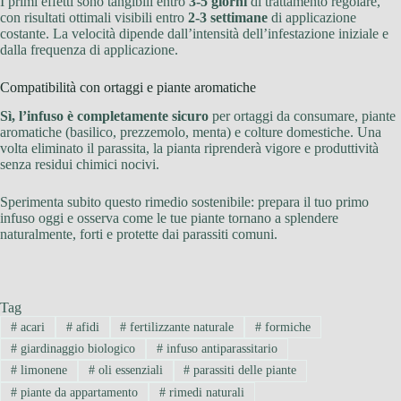
I primi effetti sono tangibili entro
3-5 giorni
di trattamento regolare,
con risultati ottimali visibili entro
2-3 settimane
di applicazione
costante. La velocità dipende dall’intensità dell’infestazione iniziale e
dalla frequenza di applicazione.
Compatibilità con ortaggi e piante aromatiche
Sì, l’infuso è completamente sicuro
per ortaggi da consumare, piante
aromatiche (basilico, prezzemolo, menta) e colture domestiche. Una
volta eliminato il parassita, la pianta riprenderà vigore e produttività
senza residui chimici nocivi.
Sperimenta subito questo rimedio sostenibile: prepara il tuo primo
infuso oggi e osserva come le tue piante tornano a splendere
naturalmente, forti e protette dai parassiti comuni.
Tag
#
acari
#
afidi
#
fertilizzante naturale
#
formiche
#
giardinaggio biologico
#
infuso antiparassitario
#
limonene
#
oli essenziali
#
parassiti delle piante
#
piante da appartamento
#
rimedi naturali