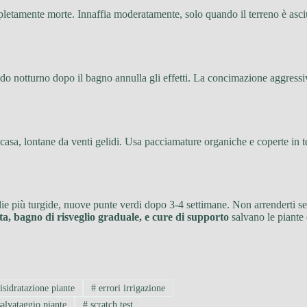
mpletamente morte. Innaffia moderatamente, solo quando il terreno è asci
do notturno dopo il bagno annulla gli effetti. La concimazione aggressiva
casa, lontane da venti gelidi. Usa pacciamature organiche e coperte in t
ie più turgide, nuove punte verdi dopo 3-4 settimane. Non arrenderti se
ta, bagno di risveglio graduale, e cure di supporto
salvano le piante 
isidratazione piante
#
errori irrigazione
alvataggio piante
#
scratch test