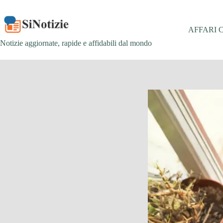
Salta
al
contenuto
AFFARI 
Notizie aggiornate, rapide e affidabili dal mondo