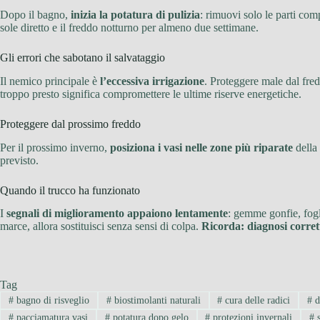
Dopo il bagno,
inizia la potatura di pulizia
: rimuovi solo le parti co
sole diretto e il freddo notturno per almeno due settimane.
Gli errori che sabotano il salvataggio
Il nemico principale è
l’eccessiva irrigazione
. Proteggere male dal fred
troppo presto significa compromettere le ultime riserve energetiche.
Proteggere dal prossimo freddo
Per il prossimo inverno,
posiziona i vasi nelle zone più riparate
della 
previsto.
Quando il trucco ha funzionato
I
segnali di miglioramento appaiono lentamente
: gemme gonfie, fogl
marce, allora sostituisci senza sensi di colpa.
Ricorda: diagnosi corret
Tag
#
bagno di risveglio
#
biostimolanti naturali
#
cura delle radici
#
d
#
pacciamatura vasi
#
potatura dopo gelo
#
protezioni invernali
#
s