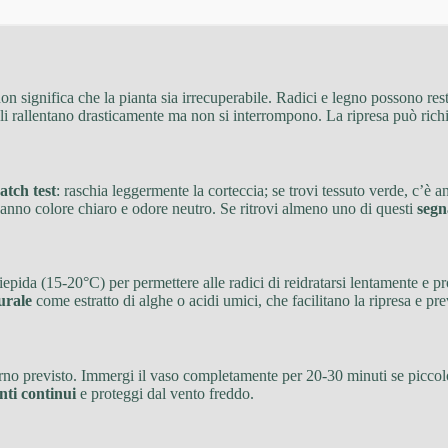
non significa che la pianta sia irrecuperabile. Radici e legno possono re
li rallentano drasticamente ma non si interrompono. La ripresa può richie
atch test
: raschia leggermente la corteccia; se trovi tessuto verde, c’è anc
hanno colore chiaro e odore neutro. Se ritrovi almeno uno di questi
segna
tiepida (15-20°C) per permettere alle radici di reidratarsi lentamente e 
urale
come estratto di alghe o acidi umici, che facilitano la ripresa e p
rno previsto. Immergi il vaso completamente per 20-30 minuti se piccolo
nti continui
e proteggi dal vento freddo.