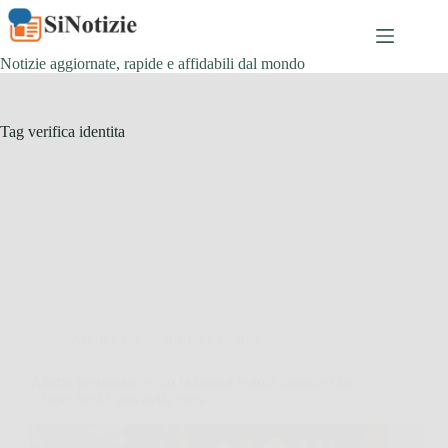
Salta
al
contenuto
Notizie aggiornate, rapide e affidabili dal mondo
Tag
verifica identita
Affari Collezionismo e Bonus
Allerta prepagate: ecco la nuova regola urgente che
ti bloccherà l’uso della carta