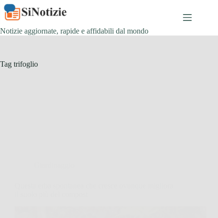
Salta
al
contenuto
Notizie aggiornate, rapide e affidabili dal mondo
Tag
trifoglio
Giardinaggio
Questa erba spontanea che cresce ovunque migliora
il suolo più del compost