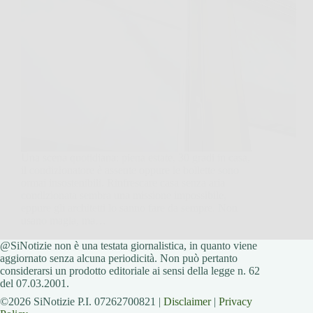
Una scena quotidiana: piena estate, 30 gradi in casa,
il condizionatore è assente oppure le bollette sono
ormai insostenibili. Rinfrescare casa senza aria
condizionata sembra una missione impossibile,
eppure gli architetti lo sanno fare da sempre. Non
usano magia, ma…
@SiNotizie non è una testata giornalistica, in quanto viene
SiNotizie
26 Novembre 2025
aggiornato senza alcuna periodicità. Non può pertanto
considerarsi un prodotto editoriale ai sensi della legge n. 62
del 07.03.2001.
©2026 SiNotizie P.I. 07262700821 |
Disclaimer
|
Privacy