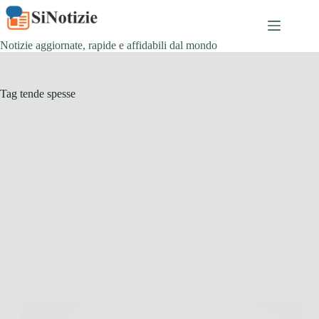
Salta
al
contenuto
Notizie aggiornate, rapide e affidabili dal mondo
Tag
tende spesse
Consigli e Trucchi per la casa
Come rinfrescare casa senza aria condizionata con il
trucco degli architetti