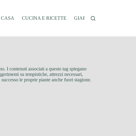
A CASA
CUCINA E RICETTE
GIARDINAGGIO
OFFER
anno. I contenuti associati a questo tag spiegano
ggerimenti su tempistiche, attrezzi necessari,
on successo le proprie piante anche fuori stagione.