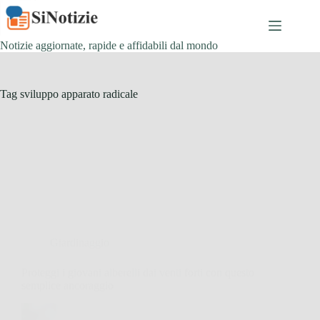
Salta
al
contenuto
Notizie aggiornate, rapide e affidabili dal mondo
Tag
sviluppo apparato radicale
Giardinaggio
Proteggi i giovani alberelli dai venti forti con questo
semplice ancoraggio