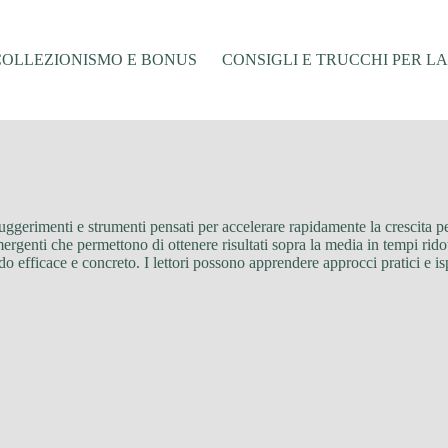
COLLEZIONISMO E BONUS
CONSIGLI E TRUCCHI PER L
e, suggerimenti e strumenti pensati per accelerare rapidamente la crescita 
nti che permettono di ottenere risultati sopra la media in tempi ridotti
o efficace e concreto. I lettori possono apprendere approcci pratici e isp