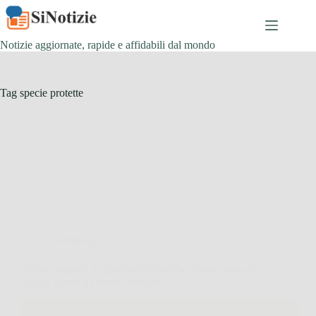
Salta
al
contenuto
Notizie aggiornate, rapide e affidabili dal mondo
Tag
specie protette
Giardinaggio
Allerta serpenti in giardino? Potrebbe essere colpa di
questo albero da frutto comune