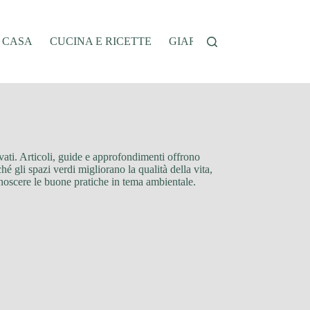
A CASA
CUCINA E RICETTE
GIARDINAGGIO
OFFER
ivati. Articoli, guide e approfondimenti offrono
é gli spazi verdi migliorano la qualità della vita,
onoscere le buone pratiche in tema ambientale.