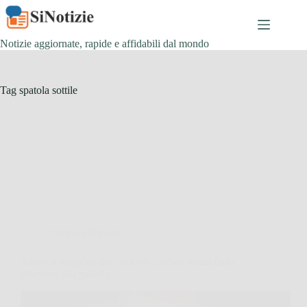
Salta
al
contenuto
Notizie aggiornate, rapide e affidabili dal mondo
Tag
spatola sottile
Cucina e Ricette
Il trucco semplice per cuocere il pesce senza farlo
attaccare alla padella