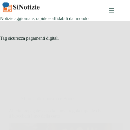
Salta
al
contenuto
Notizie aggiornate, rapide e affidabili dal mondo
Tag
sicurezza pagamenti digitali
Affari Collezionismo e Bonus
Allerta prepagate: ecco la nuova regola urgente che
ti bloccherà l’uso della carta