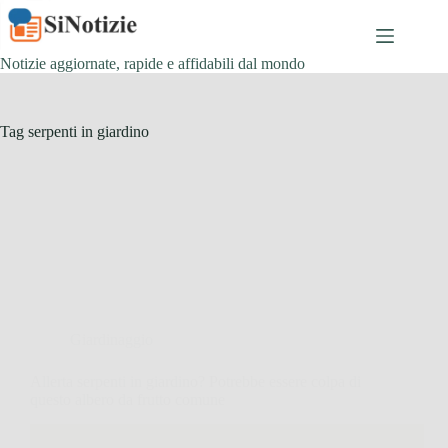
Salta
al
contenuto
Notizie aggiornate, rapide e affidabili dal mondo
Tag
serpenti in giardino
Giardinaggio
Allerta serpenti in giardino? Potrebbe essere colpa di
questo albero da frutto comune