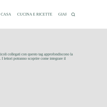
A CASA
CUCINA E RICETTE
GIARDINAGGIO
OFFER
rticoli collegati con questo tag approfondiscono la
. I lettori potranno scoprire come integrare il