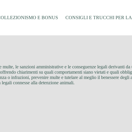
COLLEZIONISMO E BONUS
CONSIGLI E TRUCCHI PER L
alle multe, le sanzioni amministrative e le conseguenze legali derivanti 
 offrendo chiarimenti su quali comportamenti siano vietati e quali obbli
za o infrazioni, prevenire multe e tutelare al meglio il benessere degli a
à legali connesse alla detenzione animali.