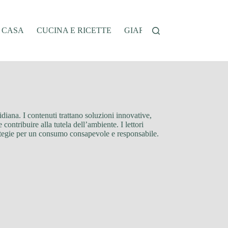
A CASA
CUCINA E RICETTE
GIARDINAGGIO
OFFER
idiana. I contenuti trattano soluzioni innovative,
contribuire alla tutela dell’ambiente. I lettori
trategie per un consumo consapevole e responsabile.