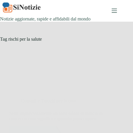
Salta
al
contenuto
Notizie aggiornate, rapide e affidabili dal mondo
Tag
rischi per la salute
Consigli e Trucchi per la casa
Senti improvvisamente un forte odore di marcio in
casa ecco cosa significa e quando preoccuparsi