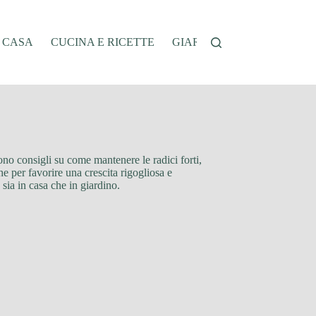
A CASA
CUCINA E RICETTE
GIARDINAGGIO
OFFER
frono consigli su come mantenere le radici forti,
he per favorire una crescita rigogliosa e
sia in casa che in giardino.