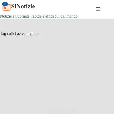
Salta
al
contenuto
Notizie aggiornate, rapide e affidabili dal mondo
Tag
radici aeree orchidee
Giardinaggio
Radici aeree sulle orchidee: segno di salute o
campanello d’allarme da risolvere subito