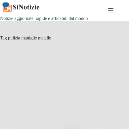
Salta
al
contenuto
Notizie aggiornate, rapide e affidabili dal mondo
Tag
pulizia maniglie metallo
Consigli e Trucchi per la casa
Sporco e unto sulle ante della cucina? Ecco il trucco
definitivo per pulirle senza fatica