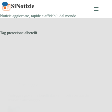
Salta
al
contenuto
Notizie aggiornate, rapide e affidabili dal mondo
Tag
protezione alberelli
Giardinaggio
Proteggi i giovani alberelli dai venti forti con questo
semplice ancoraggio