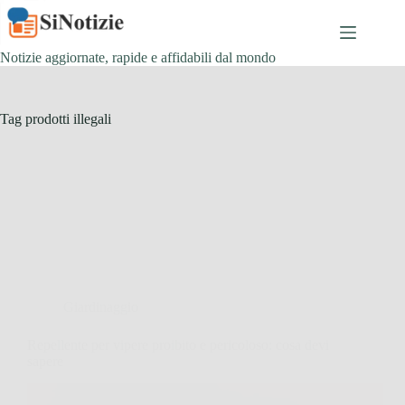
Salta
al
contenuto
Notizie aggiornate, rapide e affidabili dal mondo
Tag
prodotti illegali
Giardinaggio
Repellente per vipere proibito e pericoloso: cosa devi
sapere