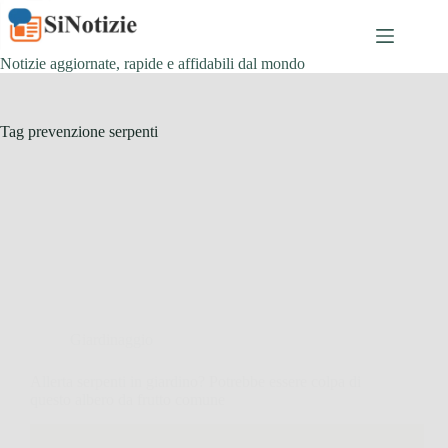
Salta
al
contenuto
Notizie aggiornate, rapide e affidabili dal mondo
Tag
prevenzione serpenti
Giardinaggio
Allerta serpenti in giardino? Potrebbe essere colpa di
questo albero da frutto comune