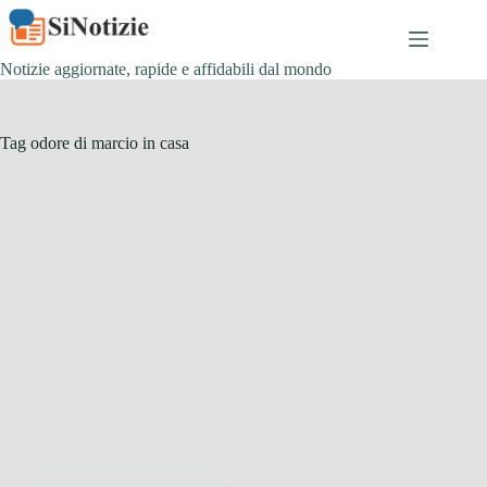
Salta
al
contenuto
Notizie aggiornate, rapide e affidabili dal mondo
Tag
odore di marcio in casa
Consigli e Trucchi per la casa
Senti improvvisamente un forte odore di marcio in
casa ecco cosa significa e quando preoccuparsi