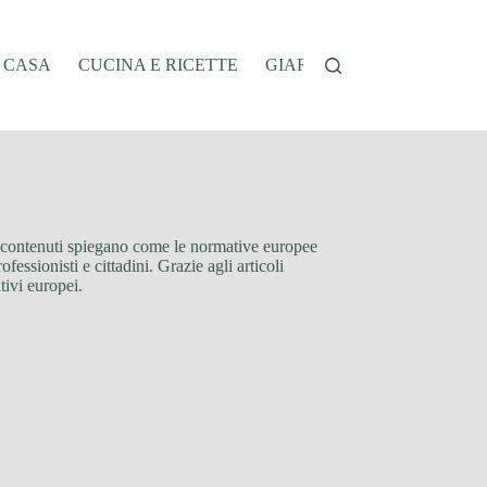
A CASA
CUCINA E RICETTE
GIARDINAGGIO
OFFER
ti contenuti spiegano come le normative europee
essionisti e cittadini. Grazie agli articoli
tivi europei.