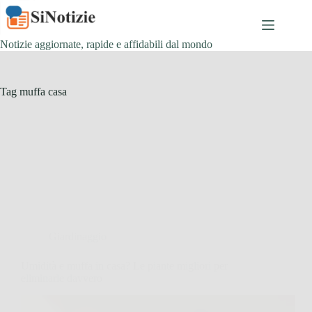
Salta
al
contenuto
Notizie aggiornate, rapide e affidabili dal mondo
Tag
muffa casa
Giardinaggio
Umidità e muffa in casa? Le piante migliori per
eliminarle davvero