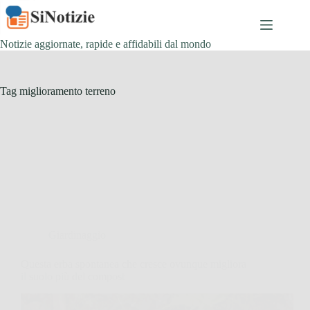
Salta
al
contenuto
Notizie aggiornate, rapide e affidabili dal mondo
Tag
miglioramento terreno
Giardinaggio
Questa erba spontanea che cresce ovunque migliora
il suolo più del compost