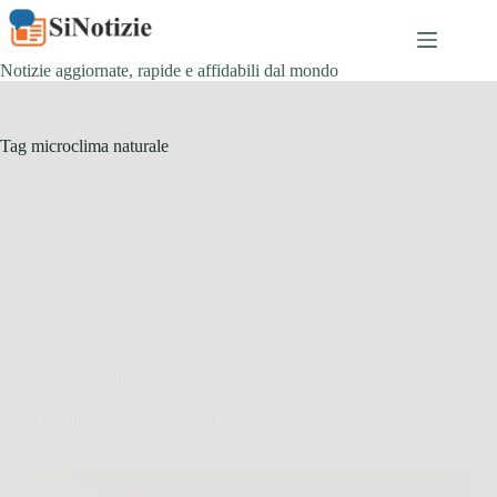
Salta
al
contenuto
Notizie aggiornate, rapide e affidabili dal mondo
Tag
microclima naturale
Giardinaggio
Umidità e muffa in casa? Le piante migliori per
eliminarle davvero