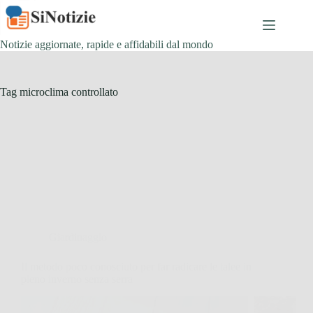
Salta
al
contenuto
Notizie aggiornate, rapide e affidabili dal mondo
Tag
microclima controllato
Giardinaggio
Il metodo poco conosciuto per far radicare le talee in
pieno inverno senza serra