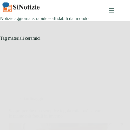
Salta
al
contenuto
Notizie aggiornate, rapide e affidabili dal mondo
Tag
materiali ceramici
Giardinaggio
Scopri perché una semplice tegola rotta può salvarti
le piante più fragili in inverno