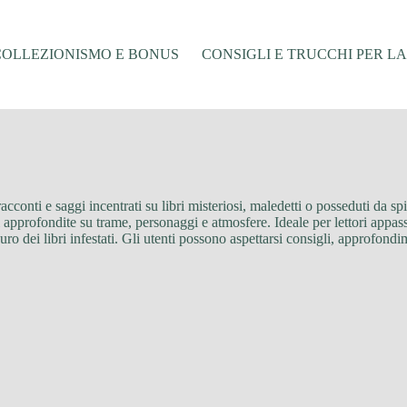
COLLEZIONISMO E BONUS
CONSIGLI E TRUCCHI PER L
 racconti e saggi incentrati su libri misteriosi, maledetti o posseduti da sp
isi approfondite su trame, personaggi e atmosfere. Ideale per lettori appas
uro dei libri infestati. Gli utenti possono aspettarsi consigli, approfondi