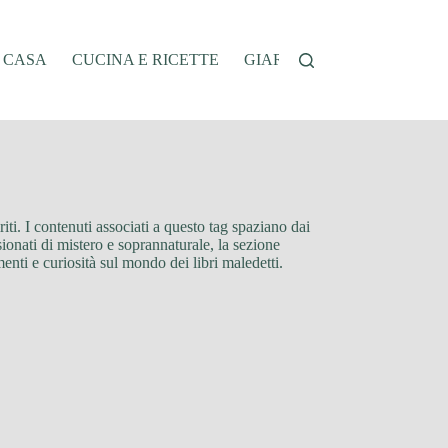
A CASA
CUCINA E RICETTE
GIARDINAGGIO
OFFER
iriti. I contenuti associati a questo tag spaziano dai
sionati di mistero e soprannaturale, la sezione
menti e curiosità sul mondo dei libri maledetti.