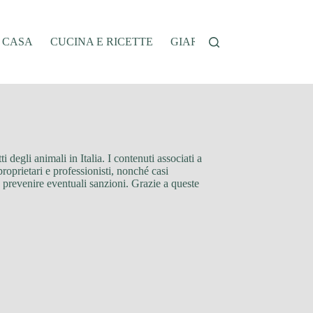
A CASA
CUCINA E RICETTE
GIARDINAGGIO
OFFER
i degli animali in Italia. I contenuti associati a
roprietari e professionisti, nonché casi
e prevenire eventuali sanzioni. Grazie a queste