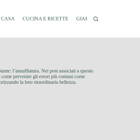
A CASA
CUCINA E RICETTE
GIARDINAGGIO
OFFER
piante: l’annaffiatura. Nei post associati a questo
e su come prevenire gli errori più comuni come
lorizzando la loro straordinaria bellezza.