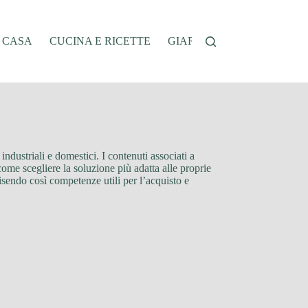
A CASA
CUCINA E RICETTE
GIARDINAGGIO
OFFER
dustriali e domestici. I contenuti associati a
come scegliere la soluzione più adatta alle proprie
isendo così competenze utili per l’acquisto e