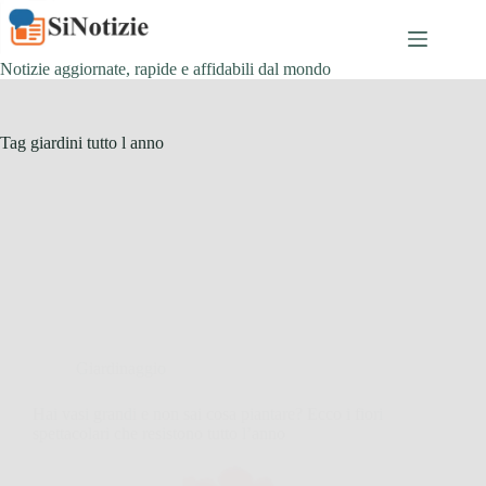
Salta
al
contenuto
Notizie aggiornate, rapide e affidabili dal mondo
Tag
giardini tutto l anno
Giardinaggio
Hai vasi grandi e non sai cosa piantare? Ecco i fiori
spettacolari che resistono tutto l’anno