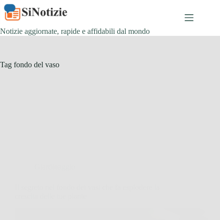
Salta
al
contenuto
Notizie aggiornate, rapide e affidabili dal mondo
Tag
fondo del vaso
Giardinaggio
Il segreto nel fondo dei vasi che fa esplodere la
crescita delle tue piante