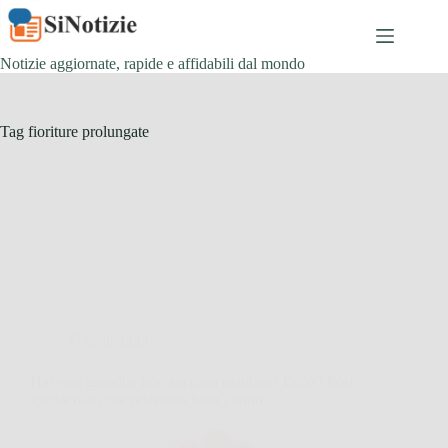
Salta
al
contenuto
Notizie aggiornate, rapide e affidabili dal mondo
Tag
fioriture prolungate
Giardinaggio
Hai vasi grandi e non sai cosa piantare? Ecco i fiori
spettacolari che resistono tutto l’anno