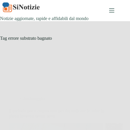
Salta
al
contenuto
Notizie aggiornate, rapide e affidabili dal mondo
Tag
errore substrato bagnato
Giardinaggio
Il metodo poco conosciuto per far radicare le talee in
pieno inverno senza serra