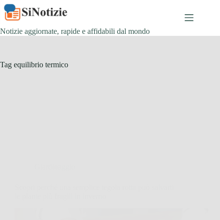
Salta
al
contenuto
Notizie aggiornate, rapide e affidabili dal mondo
Tag
equilibrio termico
Giardinaggio
Scopri perché una semplice tegola rotta può salvarti
le piante più fragili in inverno