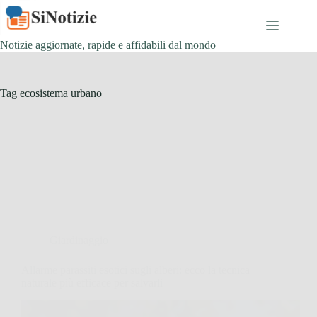
Salta
al
contenuto
Notizie aggiornate, rapide e affidabili dal mondo
Tag
ecosistema urbano
Giardinaggio
Allarme parassiti esotici sugli alberi: ecco la tecnica
naturale più efficace per salvarli