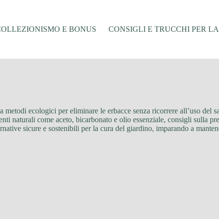
COLLEZIONISMO E BONUS
CONSIGLI E TRUCCHI PER L
e a metodi ecologici per eliminare le erbacce senza ricorrere all’uso del s
edienti naturali come aceto, bicarbonato e olio essenziale, consigli sulla 
rnative sicure e sostenibili per la cura del giardino, imparando a mantene