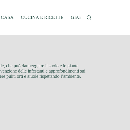
A CASA
CUCINA E RICETTE
GIARDINAGGIO
OFFER
ale, che può danneggiare il suolo e le piante
prevenzione delle infestanti e approfondimenti sui
re puliti orti e aiuole rispettando l’ambiente.