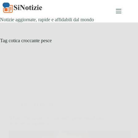
Salta
al
contenuto
Notizie aggiornate, rapide e affidabili dal mondo
Tag
cotica croccante pesce
Cucina e Ricette
Il trucco semplice per cuocere il pesce senza farlo
attaccare alla padella