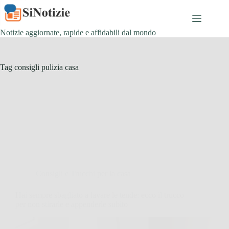
Salta
al
contenuto
Notizie aggiornate, rapide e affidabili dal mondo
Tag
consigli pulizia casa
Consigli e Trucchi per la casa
Hai sempre sbagliato a lavare le tende: ecco il trucco
per non stirarle e appenderle subito